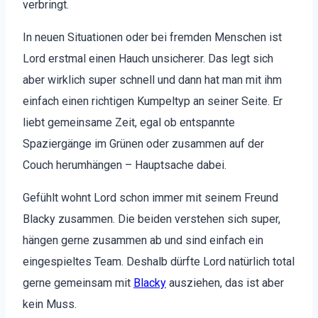
ver­bringt.
In neuen Sit­u­a­tio­nen oder bei frem­den Men­schen ist
Lord erst­mal einen Hauch unsicher­er. Das legt sich
aber wirk­lich super schnell und dann hat man mit ihm
ein­fach einen richti­gen Kumpel­typ an sein­er Seite. Er
liebt gemein­same Zeit, egal ob entspan­nte
Spaziergänge im Grü­nen oder zusam­men auf der
Couch herumhän­gen – Haupt­sache dabei.
Gefühlt wohnt Lord schon immer mit seinem Fre­und
Blacky zusam­men. Die bei­den ver­ste­hen sich super,
hän­gen gerne zusam­men ab und sind ein­fach ein
einge­spieltes Team. Deshalb dürfte Lord natür­lich total
gerne gemein­sam mit
Blacky
ausziehen, das ist aber
kein Muss.