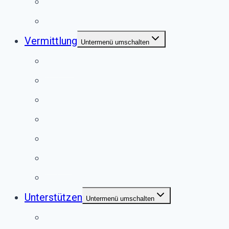
Jugendgruppe
Second Pfote Shop
Vermittlung
Untermenü umschalten
Hunde
Katzen
Kaninchen
Meerschweinchen
Chinchillas
Vögel
Externe Vermittlung
Unterstützen
Untermenü umschalten
Anlassspende