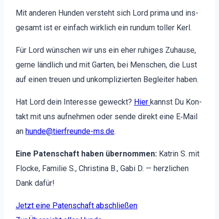
Mit anderen Hun­den ver­ste­ht sich Lord pri­ma und ins­
ge­samt ist er ein­fach wirk­lich ein run­dum toller Kerl.
Für Lord wün­schen wir uns ein eher ruhiges Zuhause,
gerne ländlich und mit Garten, bei Men­schen, die Lust
auf einen treuen und unkom­plizierten Begleit­er haben.
Hat Lord dein Inter­esse geweckt?
Hier
kannst Du Kon­
takt mit uns aufnehmen oder sende direkt eine E‑Mail
an
hunde@tierfreunde-ms.de
.
Eine Paten­schaft haben über­nom­men:
Katrin S. mit
Flocke, Fam­i­lie S., Christi­na B., Gabi D. — her­zlichen
Dank dafür!
Jet­zt eine Paten­schaft abschließen