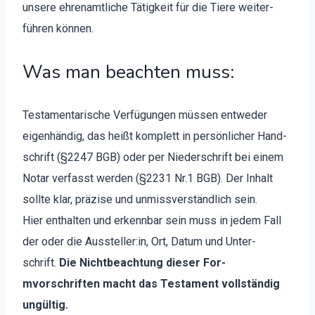
unsere ehre­namtliche Tätigkeit für die Tiere weit­er­
führen kön­nen.
Was man beachten muss:
Tes­ta­men­tarische Ver­fü­gun­gen müssen entwed­er
eigen­händig, das heißt kom­plett in per­sön­lich­er Hand­
schrift (§2247 BGB) oder per Nieder­schrift bei einem
Notar ver­fasst wer­den (§2231 Nr.1 BGB). Der Inhalt
sollte klar, präzise und unmissver­ständlich sein.
Hier enthal­ten und erkennbar sein muss in jedem Fall
der oder die Aussteller:in, Ort, Datum und Unter­
schrift.
Die Nicht­beach­tung dieser For­
mvorschriften macht das Tes­ta­ment voll­ständig
ungültig.