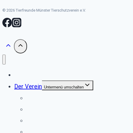
© 2026 Tierfreunde Münster Tierschutzverein e.V.
Start
Der Verein
Untermenü umschalten
Unser Tierheim
Unser Team
Jugendgruppe
Second Pfote Shop