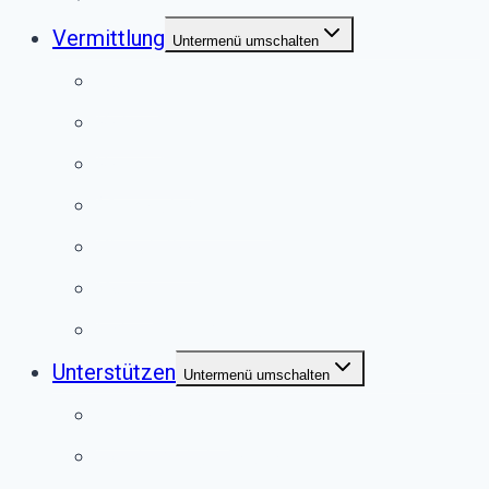
Vermittlung
Untermenü umschalten
Hunde
Katzen
Kaninchen
Meerschweinchen
Chinchillas
Vögel
Externe Vermittlung
Unterstützen
Untermenü umschalten
Anlassspende
Fördermitgliedschaft