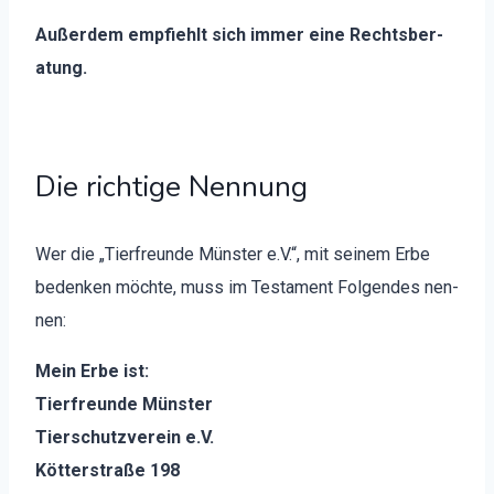
Außer­dem emp­fiehlt sich immer eine Rechts­ber­
atung.
Die richtige Nennung
Wer die „Tier­fre­unde Mün­ster e.V.“, mit seinem Erbe
bedenken möchte, muss im Tes­ta­ment Fol­gen­des nen­
nen:
Mein Erbe ist:
Tier­fre­unde Mün­ster
Tier­schutzvere­in e.V.
Köt­ter­straße 198