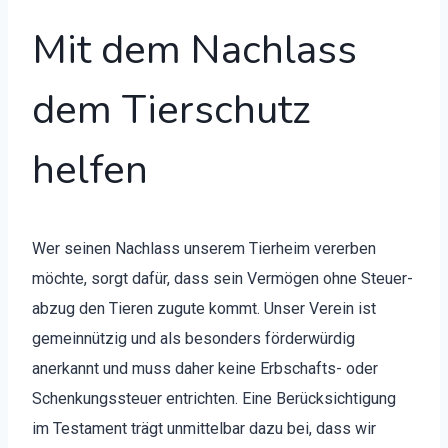
Mit dem Nachlass
dem Tierschutz
helfen
Wer seinen Nach­lass unserem Tier­heim vererben
möchte, sorgt dafür, dass sein Ver­mö­gen ohne Steuer­
abzug den Tieren zugute kommt.
Unser Vere­in ist
gemein­nützig und als beson­ders förder­würdig
anerkan­nt und muss daher keine Erb­schafts- oder
Schenkungss­teuer entricht­en. Eine Berück­sich­ti­gung
im Tes­ta­ment trägt unmit­tel­bar dazu bei, dass wir