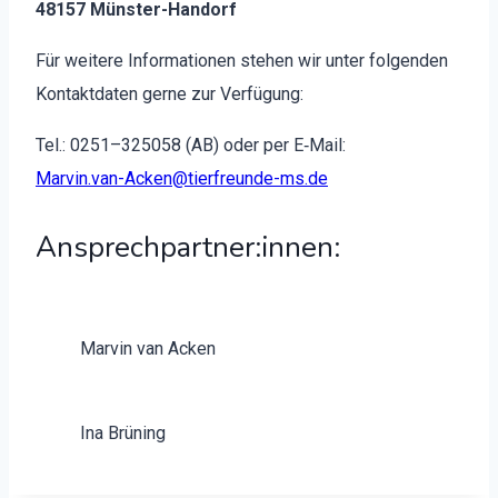
48157 Mün­ster-Han­dorf
Für weit­ere Infor­ma­tio­nen ste­hen wir unter fol­gen­den
Kon­tak­t­dat­en gerne zur Ver­fü­gung:
Tel.: 0251–325058 (AB) oder per E‑Mail:
Marvin.van-Acken@tierfreunde-ms.de
Ansprechpartner:innen:
Mar­vin van Ack­en
Ina Brün­ing