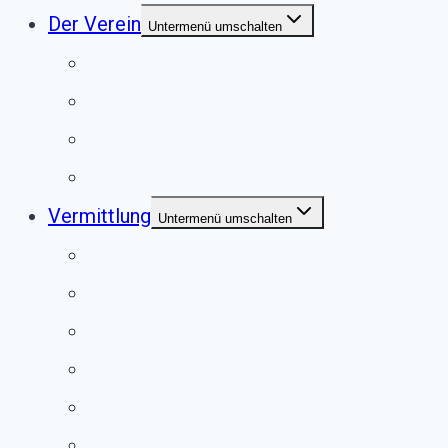
Der Verein
Untermenü umschalten
Unser Tierheim
Unser Team
Jugendgruppe
Second Pfote Shop
Vermittlung
Untermenü umschalten
Hunde
Katzen
Kaninchen
Meerschweinchen
Chinchillas
Vögel