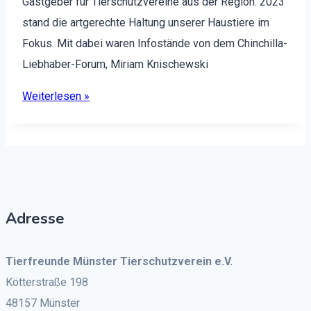
Gast­ge­ber für Tier­schutzvere­ine aus der Region. 2023
stand die art­gerechte Hal­tung unser­er Haustiere im
Fokus. Mit dabei waren Infos­tände von dem Chin­chilla-
Lieb­haber-Forum, Miri­am Knis­chews­ki
Weit­er­lesen »
Adresse
Tierfreunde Münster Tierschutzverein e.V.
Kötterstraße 198
48157 Münster