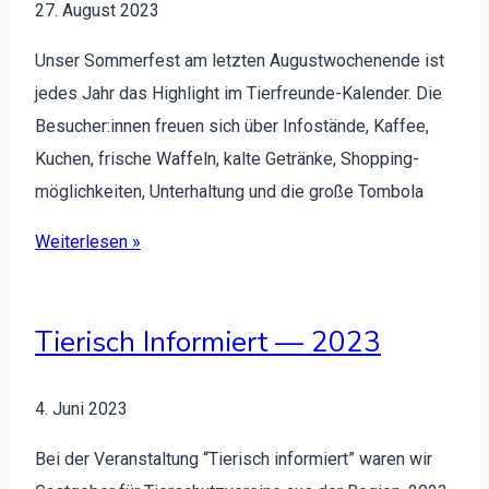
27. August 2023
Unser Som­mer­fest am let­zten August­woch­enende ist
jedes Jahr das High­light im Tier­fre­unde-Kalen­der. Die
Besucher:innen freuen sich über Infos­tände, Kaf­fee,
Kuchen, frische Waf­feln, kalte Getränke, Shop­ping­
möglichkeit­en, Unter­hal­tung und die große Tombo­la
Weit­er­lesen »
Tierisch Informiert — 2023
4. Juni 2023
Bei der Ver­anstal­tung “Tierisch informiert” waren wir