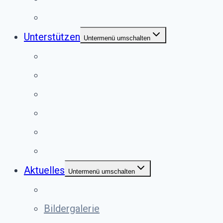
Externe Vermittlung
Unterstützen
Untermenü umschalten
Anlassspende
Fördermitgliedschaft
Mitgliedschaft
Patenschaften
Spenden
Vererben
Aktuelles
Untermenü umschalten
Termine
Bildergalerie