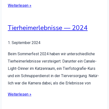
Weit­er­lesen »
Tierheimerlebnisse — 2024
1. Sep­tem­ber 2024
Beim Som­mer­fest 2024 haben wir unter­schiedliche
Tier­heimer­leb­nisse ver­steigert. Darunter ein Canale-
Light-Din­n­er im Katzen­raum, ein Tier­­­fo­­­tografie-Kurs
und ein Schnup­per­di­enst in der Tierver­sorgung. Natür­
lich war die Kam­era dabei, als die Erleb­nisse von
Weit­er­lesen »