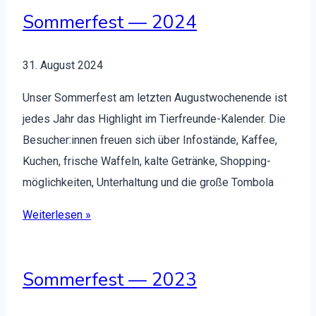
Sommerfest — 2024
31. August 2024
Unser Som­mer­fest am let­zten August­woch­enende ist
jedes Jahr das High­light im Tier­fre­unde-Kalen­der. Die
Besucher:innen freuen sich über Infos­tände, Kaf­fee,
Kuchen, frische Waf­feln, kalte Getränke, Shop­ping­
möglichkeit­en, Unter­hal­tung und die große Tombo­la
Weit­er­lesen »
Sommerfest — 2023