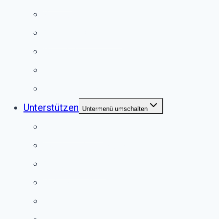
Kaninchen
Meerschweinchen
Chinchillas
Vögel
Externe Vermittlung
Unterstützen
Untermenü umschalten
Anlassspende
Fördermitgliedschaft
Mitgliedschaft
Patenschaften
Spenden