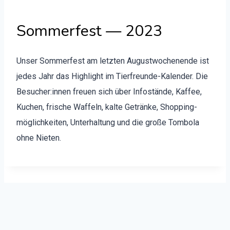
Sommerfest — 2023
Unser Som­mer­fest am let­zten August­woch­enende ist
jedes Jahr das High­light im Tier­fre­unde-Kalen­der. Die
Besucher:innen freuen sich über Infos­tände, Kaf­fee,
Kuchen, frische Waf­feln, kalte Getränke, Shop­ping­
möglichkeit­en, Unter­hal­tung und die große Tombo­la
ohne Nieten.