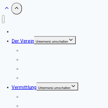
Start
Der Verein
Untermenü umschalten
Unser Tierheim
Unser Team
Jugendgruppe
Second Pfote Shop
Vermittlung
Untermenü umschalten
Hunde
Katzen