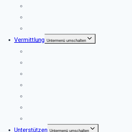
Jugendgruppe
Second Pfote Shop
Satzung
Vermittlung
Untermenü umschalten
Hunde
Katzen
Kaninchen
Meerschweinchen
Chinchillas
Vögel
Externe Vermittlung
Unterstützen
Untermenü umschalten