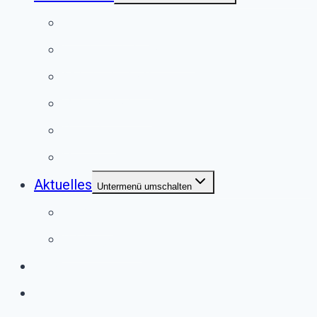
Anlassspende
Fördermitgliedschaft
Mitgliedschaft
Patenschaften
Spenden
Vererben
Aktuelles
Untermenü umschalten
Termine
Bildergalerie
Service
Shop