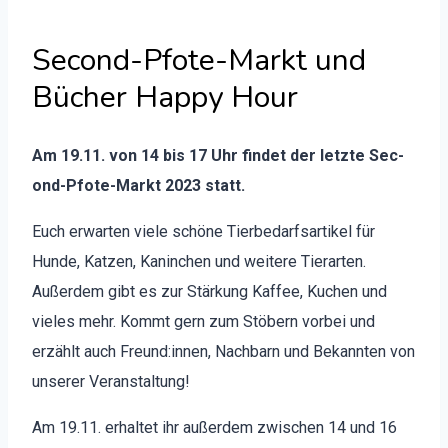
Second-Pfote-Markt und
Bücher Happy Hour
Am 19.11. von 14 bis 17 Uhr find­et der let­zte Sec­
ond-Pfote-Markt 2023 statt.
Euch erwarten viele schöne Tierbe­darf­sar­tikel für
Hunde, Katzen, Kan­inchen und weit­ere Tier­arten.
Außer­dem gibt es zur Stärkung Kaf­fee, Kuchen und
vieles mehr. Kommt gern zum Stöbern vor­bei und
erzählt auch Freund:innen, Nach­barn und Bekan­nten von
unser­er Ver­anstal­tung!
Am 19.11. erhal­tet ihr außer­dem zwis­chen 14 und 16