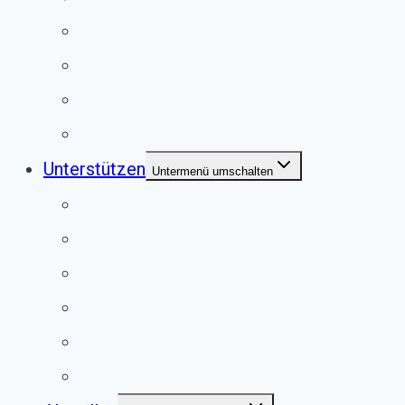
Meerschweinchen
Chinchillas
Vögel
Externe Vermittlung
Unterstützen
Untermenü umschalten
Anlassspende
Fördermitgliedschaft
Mitgliedschaft
Patenschaften
Spenden
Vererben