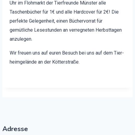
Uhr im Flohmarkt der Tier­fre­unde Mün­ster alle
Taschen­büch­er für 1€ und alle Hard­cov­er für 2€! Die
per­fek­te Gele­gen­heit, einen Bücher­vor­rat für
gemütliche Leses­tun­den an ver­reg­neten Herb­st­ta­gen
anzule­gen.
Wir freuen uns auf euren Besuch bei uns auf dem Tier­
heimgelände an der Köt­ter­straße.
Adresse