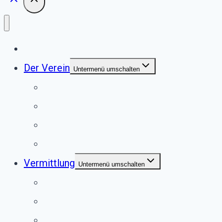
Start
Der Verein
Untermenü umschalten
Unser Tierheim
Unser Team
Jugendgruppe
Second Pfote Shop
Vermittlung
Untermenü umschalten
Hunde
Katzen
Kaninchen