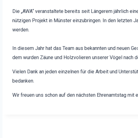
Die „AWA“ ver­anstal­tete bere­its seit Län­gerem jährlich e
nützi­gen Pro­jekt in Mün­ster einzubrin­gen. In den let­zten
wer­den.
In diesem Jahr hat das Team aus bekan­nten und neuen Gesich
dem wur­den Zäune und Holzvolieren unser­er Vögel nach dem 
Vie­len Dank an jeden einzel­nen für die Arbeit und Unter­stü
bedanken.
Wir freuen uns schon auf den näch­sten Ehre­namt­stag mit 