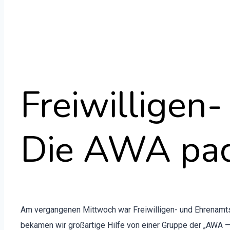
Freiwilligen
Die AWA pac
Am ver­gan­genen Mittwoch war Frei­willi­gen- und Ehre­namt
beka­men wir großar­tige Hil­fe von ein­er Gruppe der „AWA