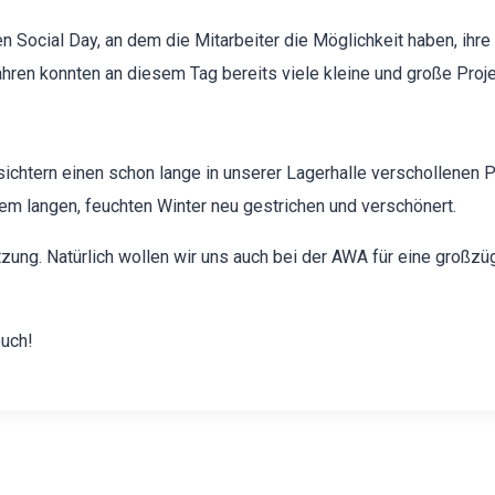
inen Social Day, an dem die Mitar­beit­er die Möglichkeit haben, ih
 Jahren kon­nten an diesem Tag bere­its viele kleine und große Pro­j
tern einen schon lange in unser­er Lager­halle ver­schol­lenen Pav
lan­gen, feucht­en Win­ter neu gestrichen und ver­schön­ert.
tzung. Natür­lich wollen wir uns auch bei der AWA für eine großzügi
euch!