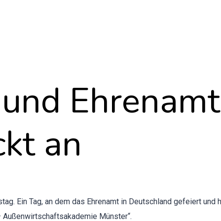
- und Ehrenamt
kt an
­stag. Ein Tag, an dem das Ehre­namt in Deutsch­land gefeiert und
 — Außen­wirtschaft­sakademie Mün­ster“.