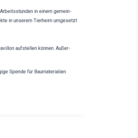
re Arbeitsstun­den in einem gemein­
ek­te in unserem Tier­heim umge­set­zt
il­lon auf­stellen kön­nen. Außer­
ge Spende für Bau­ma­te­ri­alien