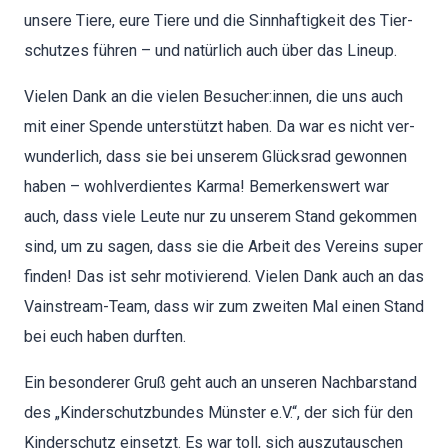
unsere Tiere, eure Tiere und die Sinnhaftigkeit des Tier­
schutzes führen – und natür­lich auch über das Line­up.
Vie­len Dank an die vie­len Besucher:innen, die uns auch
mit ein­er Spende unter­stützt haben. Da war es nicht ver­
wun­der­lich, dass sie bei unserem Glück­srad gewon­nen
haben – wohlver­di­entes Kar­ma! Bemerkenswert war
auch, dass viele Leute nur zu unserem Stand gekom­men
sind, um zu sagen, dass sie die Arbeit des Vere­ins super
find­en! Das ist sehr motivierend. Vie­len Dank auch an das
Vain­stream-Team, dass wir zum zweit­en Mal einen Stand
bei euch haben durften.
Ein beson­der­er Gruß geht auch an unseren Nach­bar­stand
des „Kinder­schutzbun­des Mün­ster e.V.“, der sich für den
Kinder­schutz ein­set­zt. Es war toll, sich auszu­tauschen