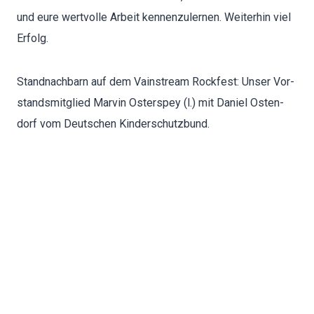
und eure wertvolle Arbeit ken­nen­zuler­nen. Weit­er­hin viel
Erfolg.
Stand­nach­barn auf dem Vain­stream Rock­fest: Unser Vor­
standsmit­glied Mar­vin Oster­spey (l.) mit Daniel Osten­
dorf vom Deutschen Kinder­schutzbund.