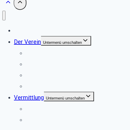
Start
Der Verein
Untermenü umschalten
Unser Tierheim
Unser Team
Jugendgruppe
Second Pfote Shop
Vermittlung
Untermenü umschalten
Hunde
Katzen