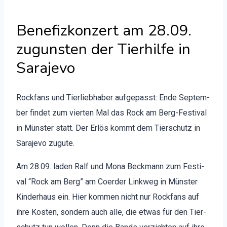
Benefizkonzert am 28.09.
zugunsten der Tierhilfe in
Sarajevo
Rock­fans und Tier­lieb­haber aufgepasst: Ende Sep­tem­
ber find­et zum vierten Mal das Rock am Berg-Fes­ti­val
in Mün­ster statt. Der Erlös kommt dem Tier­schutz in
Sara­je­vo zugute.
Am 28.09. laden Ralf und Mona Beck­mann zum Fes­ti­
val “Rock am Berg” am Coerder Linkweg in Mün­ster
Kinder­haus ein. Hier kom­men nicht nur Rock­fans auf
ihre Kosten, son­dern auch alle, die etwas für den Tier­