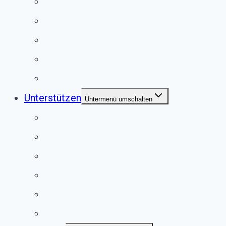
Kaninchen
Meerschweinchen
Chinchillas
Vögel
Externe Vermittlung
Unterstützen
Untermenü umschalten
Anlassspende
Fördermitgliedschaft
Mitgliedschaft
Patenschaften
Spenden
Vererben