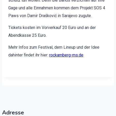
schutz tun wollen. Denn die Bands verzicht­en auf ihre
Gage und alle Ein­nah­men kom­men dem Pro­jekt SOS 4
Paws von Damir Drašković in Sara­je­vo zugute.
Tick­ets kosten im Vorverkauf 20 Euro und an der
Abend­kasse 25 Euro.
Mehr Infos zum Fes­ti­val, dem Line­up und der Idee
dahin­ter find­et ihr hier:
rockamberg-ms.de
Adresse