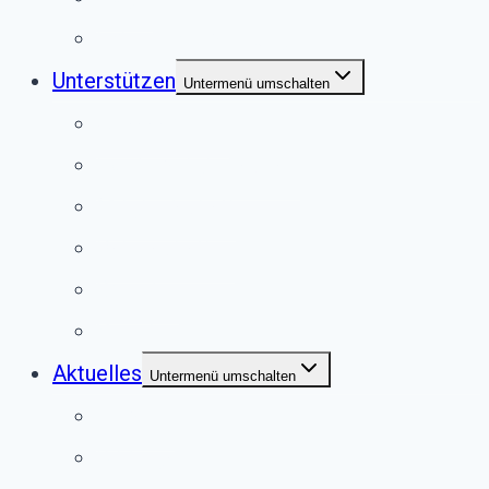
Externe Vermittlung
Unterstützen
Untermenü umschalten
Anlassspende
Fördermitgliedschaft
Mitgliedschaft
Patenschaften
Spenden
Vererben
Aktuelles
Untermenü umschalten
Termine
Bildergalerie