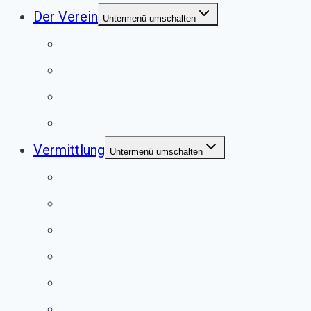
Der Verein
Untermenü umschalten
Unser Tierheim
Unser Team
Jugendgruppe
Second Pfote Shop
Vermittlung
Untermenü umschalten
Hunde
Katzen
Kaninchen
Meerschweinchen
Chinchillas
Vögel