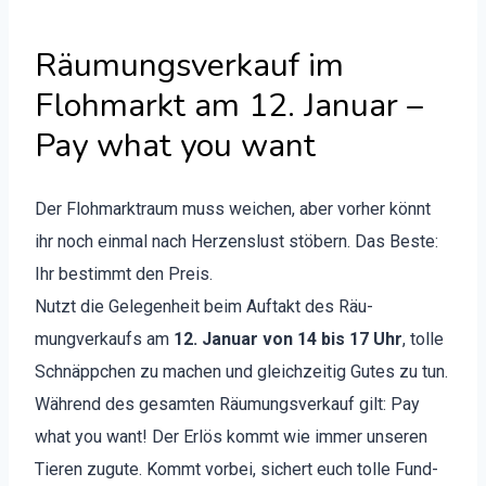
Räumungsverkauf im
Flohmarkt am 12. Januar –
Pay what you want
Der Flohmark­traum muss weichen, aber vorher kön­nt
ihr noch ein­mal nach Herzenslust stöbern. Das Beste:
Ihr bes­timmt den Preis.
Nutzt die Gele­gen­heit beim Auf­takt des Räu­
mungverkaufs am
12. Jan­u­ar von 14 bis 17 Uhr
, tolle
Schnäp­pchen zu machen und gle­ichzeit­ig Gutes zu tun.
Während des gesamten Räu­mungsverkauf gilt: Pay
what you want! Der Erlös kommt wie immer unseren
Tieren zugute. Kommt vor­bei, sichert euch tolle Fund­