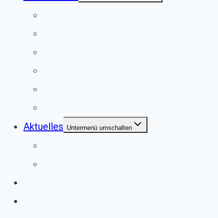
Anlassspende
Fördermitgliedschaft
Mitgliedschaft
Patenschaften
Spenden
Vererben
Aktuelles
Untermenü umschalten
Termine
Bildergalerie
Service
Shop