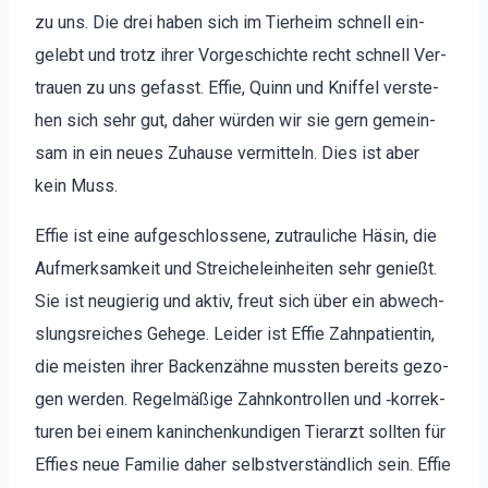
zu uns. Die drei haben sich im Tier­heim schnell ein­
gelebt und trotz ihrer Vorgeschichte recht schnell Ver­
trauen zu uns gefasst. Effie, Quinn und Knif­fel ver­ste­
hen sich sehr gut, daher wür­den wir sie gern gemein­
sam in ein neues Zuhause ver­mit­teln. Dies ist aber
kein Muss.
Effie ist eine aufgeschlossene, zutrauliche Häsin, die
Aufmerk­samkeit und Stre­ichelein­heit­en sehr genießt.
Sie ist neugierig und aktiv, freut sich über ein abwech­
slungsre­ich­es Gehege. Lei­der ist Effie Zah­n­pa­ti­entin,
die meis­ten ihrer Backen­zähne mussten bere­its gezo­
gen wer­den. Regelmäßige Zahnkon­trollen und ‑kor­rek­
turen bei einem kan­inchenkundi­gen Tier­arzt soll­ten für
Effies neue Fam­i­lie daher selb­stver­ständlich sein. Effie