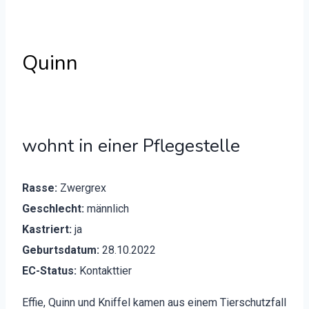
Quinn
wohnt in einer Pflegestelle
Rasse:
Zwer­grex
Geschlecht:
männlich
Kas­tri­ert:
ja
Geburts­da­tum:
28.10.2022
EC-Sta­tus:
Kon­tak­t­ti­er
Effie, Quinn und Knif­fel kamen aus einem Tier­schutz­fall