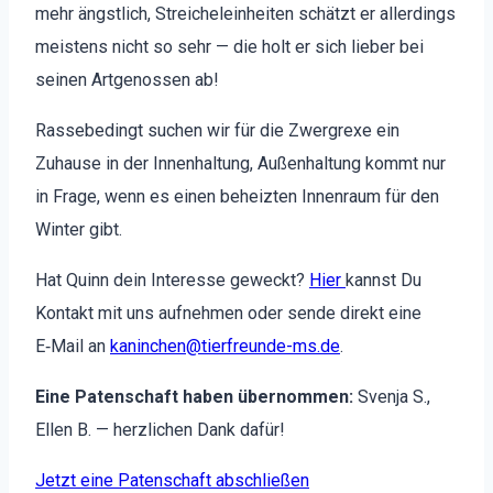
mehr ängstlich, Stre­ichelein­heit­en schätzt er allerd­ings
meis­tens nicht so sehr — die holt er sich lieber bei
seinen Artgenossen ab!
Rassebe­d­ingt suchen wir für die Zwer­grexe ein
Zuhause in der Innen­hal­tung, Außen­hal­tung kommt nur
in Frage, wenn es einen beheizten Innen­raum für den
Win­ter gibt.
Hat Quinn dein Inter­esse geweckt?
Hier
kannst Du
Kon­takt mit uns aufnehmen oder sende direkt eine
E‑Mail an
kaninchen@tierfreunde-ms.de
.
Eine Paten­schaft haben über­nom­men:
Sven­ja S.,
Ellen B. — her­zlichen Dank dafür!
Jet­zt eine Paten­schaft abschließen