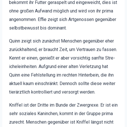
bekommt ihr Fut­ter geraspelt und eingewe­icht, dies ist
ohne großen Aufwand möglich und wird von ihr pri­ma
angenom­men. Effie zeigt sich Artgenossen gegenüber
selb­st­be­wusst bis dom­i­nant.
Quinn zeigt sich zunächst Men­schen gegenüber eher
zurück­hal­tend, er braucht Zeit, um Ver­trauen zu fassen.
Ken­nt er einen, genießt er aber vor­sichtig san­fte Stre­
ichelein­heit­en. Auf­grund ein­er alten Ver­let­zung hat
Quinn eine Fehlstel­lung im recht­en Hin­ter­bein, die ihn
aktuell kaum ein­schränkt. Den­noch sollte diese weit­er
tierärztlich kon­trol­liert und ver­sorgt wer­den.
Knif­fel ist der Dritte im Bunde der Zwer­grexe. Er ist ein
sehr soziales Kan­inchen, kommt in der Gruppe pri­ma
zurecht. Men­schen gegenüber ist Knif­fel längst nicht