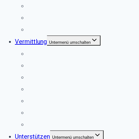
Jugendgruppe
Second Pfote Shop
Satzung
Vermittlung
Untermenü umschalten
Hunde
Katzen
Kaninchen
Meerschweinchen
Chinchillas
Vögel
Externe Vermittlung
Unterstützen
Untermenü umschalten