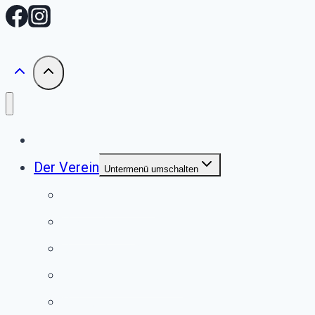
Start
Der Verein
Untermenü umschalten
Unser Tierheim
Unser Team
Jugendgruppe
Second Pfote Shop
Satzung