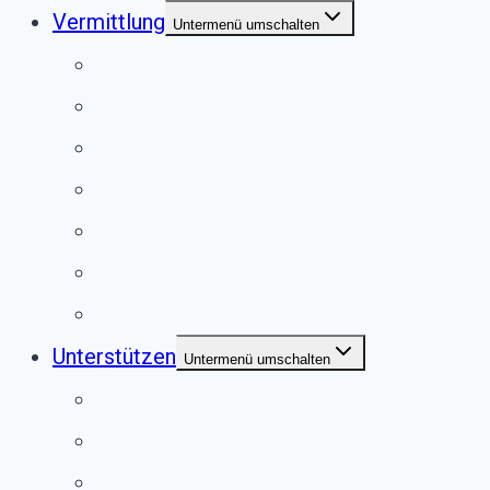
Vermittlung
Untermenü umschalten
Hunde
Katzen
Kaninchen
Meerschweinchen
Chinchillas
Vögel
Externe Vermittlung
Unterstützen
Untermenü umschalten
Anlassspende
Fördermitgliedschaft
Mitgliedschaft