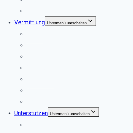
Second Pfote Shop
Vermittlung
Untermenü umschalten
Hunde
Katzen
Kaninchen
Meerschweinchen
Chinchillas
Vögel
Externe Vermittlung
Unterstützen
Untermenü umschalten
Anlassspende