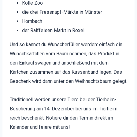
Kölle Zoo
die drei Fress­napf-Märk­te in Mün­ster
Horn­bach
der Raif­feisen Markt in Rox­el
Und so kannst du Wun­scher­füller wer­den: ein­fach ein
Wun­schkärtchen vom Baum nehmen, das Pro­dukt in
den Einkauf­swa­gen und anschließend mit dem
Kärtchen zusam­men auf das Kassen­band leg­en. Das
Geschenk wird dann unter den Wei­h­nachts­baum gelegt.
Tra­di­tionell wer­den unsere Tiere bei der Tier­heim-
Bescherung am 14. Dezem­ber bei uns im Tier­heim
reich beschenkt. Notiere dir den Ter­min direkt im
Kalen­der und feiere mit uns!