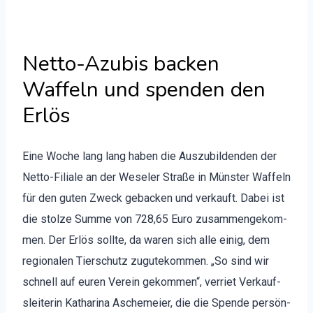
Netto-Azubis backen
Waffeln und spenden den
Erlös
Eine Woche lang lang haben die Auszu­bilden­den der
Net­to-Fil­iale an der Wesel­er Straße in Mün­ster Waf­feln
für den guten Zweck geback­en und verkauft. Dabei ist
die stolze Summe von 728,65 Euro zusam­mengekom­
men. Der Erlös sollte, da waren sich alle einig, dem
regionalen Tier­schutz zugutekom­men. „So sind wir
schnell auf euren Vere­in gekom­men“, ver­ri­et Verkauf­
slei­t­erin Katha­ri­na Aschemeier, die die Spende per­sön­