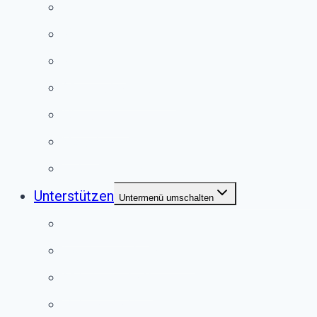
Hunde
Katzen
Kaninchen
Meerschweinchen
Chinchillas
Vögel
Externe Vermittlung
Unterstützen
Untermenü umschalten
Anlassspende
Fördermitgliedschaft
Mitgliedschaft
Patenschaften