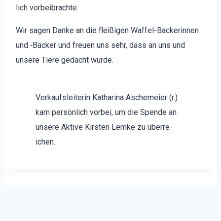
lich vor­beibrachte.
Wir sagen Danke an die fleißi­gen Waf­fel-Bäck­erin­nen
und ‑Bäck­er und freuen uns sehr, dass an uns und
unsere Tiere gedacht wurde.
Verkauf­slei­t­erin Katha­ri­na Aschemeier (r.)
kam per­sön­lich vor­bei, um die Spende an
unsere Aktive Kirsten Lemke zu über­re­
ichen.