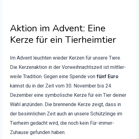
Aktion im Advent: Eine
Kerze für ein Tierheimtier
Im Advent leucht­en wieder Kerzen für unsere Tiere.
Die Kerzenak­tion in der Vor­wei­h­nacht­szeit ist mit­tler­
weile Tra­di­tion. Gegen eine Spende von
fünf Euro
kannst du in der Zeit vom 30. Novem­ber bis 24.
Dezem­ber eine sym­bol­is­che Kerze für ein Tier dein­er
Wahl anzün­den. Die bren­nende Kerze zeigt, dass in
der besinnlichen Zeit auch an unsere Schüt­zlinge im
Tier­heim gedacht wird, die noch kein Für-immer-
Zuhause gefun­den haben.