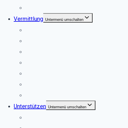
Satzung
Vermittlung
Untermenü umschalten
Hunde
Katzen
Kaninchen
Meerschweinchen
Chinchillas
Vögel
Externe Vermittlung
Unterstützen
Untermenü umschalten
Anlassspende