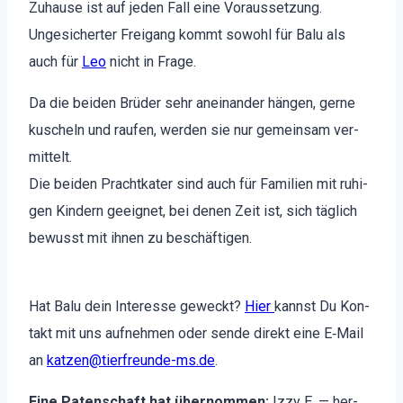
Zuhause ist auf jeden Fall eine Voraus­set­zung.
Ungesichert­er Freigang kommt sowohl für Balu als
auch für
Leo
nicht in Frage.
Da die bei­den Brüder sehr aneinan­der hän­gen, gerne
kuscheln und raufen, wer­den sie nur gemein­sam ver­
mit­telt.
Die bei­den Prachtkater sind auch für Fam­i­lien mit ruhi­
gen Kindern geeignet, bei denen Zeit ist, sich täglich
bewusst mit ihnen zu beschäfti­gen.
Hat Balu dein Inter­esse geweckt?
Hier
kannst Du Kon­
takt mit uns aufnehmen oder sende direkt eine E‑Mail
an
katzen@tierfreunde-ms.de
.
Eine Paten­schaft hat über­nom­men:
Izzy E. — her­