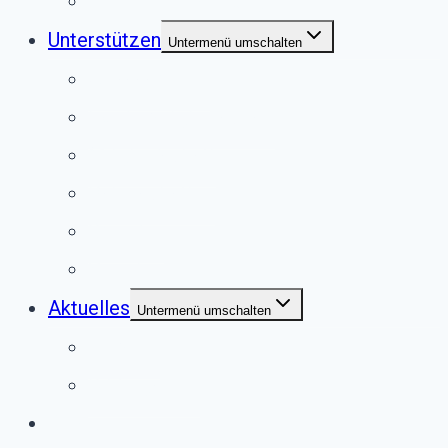
Externe Vermittlung
Unterstützen
Untermenü umschalten
Anlassspende
Fördermitgliedschaft
Mitgliedschaft
Patenschaften
Spenden
Vererben
Aktuelles
Untermenü umschalten
Termine
Bildergalerie
Service