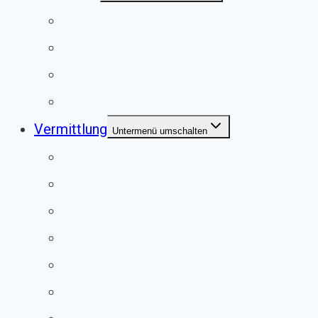
Unser Tierheim
Unser Team
Jugendgruppe
Second Pfote Shop
Vermittlung
Untermenü umschalten
Hunde
Katzen
Kaninchen
Meerschweinchen
Chinchillas
Vögel