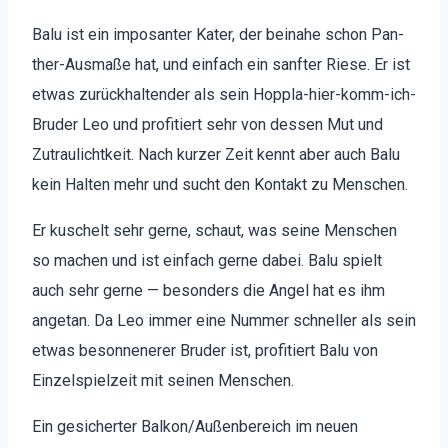
Balu ist ein imposan­ter Kater, der beina­he schon Pan­
ther-Aus­maße hat, und ein­fach ein san­fter Riese. Er ist
etwas zurück­hal­tender als sein Hop­pla-hier-komm-ich-
Brud­er Leo und prof­i­tiert sehr von dessen Mut und
Zutraulichtkeit. Nach kurz­er Zeit ken­nt aber auch Balu
kein Hal­ten mehr und sucht den Kon­takt zu Men­schen.
Er kuschelt sehr gerne, schaut, was seine Men­schen
so machen und ist ein­fach gerne dabei. Balu spielt
auch sehr gerne — beson­ders die Angel hat es ihm
ange­tan. Da Leo immer eine Num­mer schneller als sein
etwas besonnener­er Brud­er ist, prof­i­tiert Balu von
Einzel­spielzeit mit seinen Men­schen.
Ein gesichert­er Balkon/Außenbereich im neuen