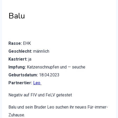
Balu
Rasse:
EHK
Geschlecht:
männlich
Kas­tri­ert:
ja
Imp­fung:
Katzen­schnupfen und — seuche
Geburts­da­tum:
18.04.2023
Part­nerti­er:
Leo
Neg­a­tiv auf FIV und FeLV getestet
Balu und sein Brud­er Leo suchen ihr neues Für-immer-
Zuhause.