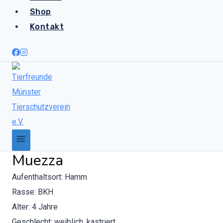
Shop
Kontakt
Muezza
Aufen­thalt­sort: Hamm
Rasse: BKH
Alter: 4 Jahre
Geschlecht: weib­lich, kas­tri­ert