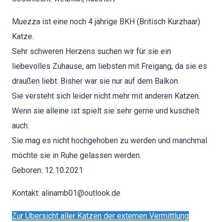
Muez­za ist eine noch 4 jährige BKH (Britisch Kurzhaar)
Katze.
Sehr schw­eren Herzens suchen wir für sie ein
liebevolles Zuhause, am lieb­sten mit Freigang, da sie es
draußen liebt. Bish­er war sie nur auf dem Balkon.
Sie ver­ste­ht sich lei­der nicht mehr mit anderen Katzen.
Wenn sie alleine ist spielt sie sehr gerne und kuschelt
auch.
Sie mag es nicht hochge­hoben zu wer­den und manch­mal
möchte sie in Ruhe gelassen wer­den.
Geboren: 12.10.2021
Kon­takt:
alinamb01@outlook.de
Zur Über­sicht aller Katzen der exter­nen Ver­mit­tlung