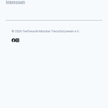
Impressum
© 2026 Tierfreunde Münster Tierschutzverein e.V.
Start
Der Verein
Untermenü
umschalten
Unser Tierheim
Unser Team
Jugendgruppe