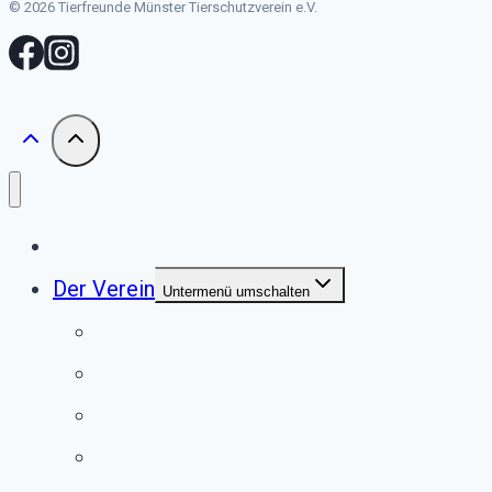
© 2026 Tierfreunde Münster Tierschutzverein e.V.
Start
Der Verein
Untermenü umschalten
Unser Tierheim
Unser Team
Jugendgruppe
Second Pfote Shop