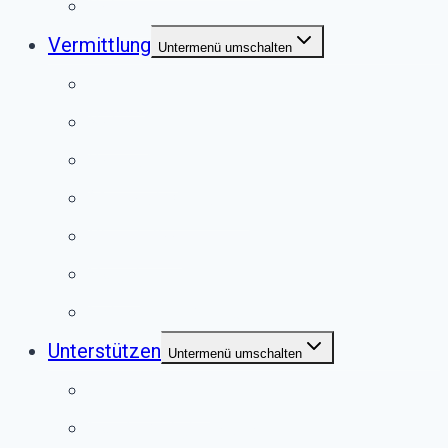
Satzung
Vermittlung
Untermenü umschalten
Hunde
Katzen
Kaninchen
Meerschweinchen
Chinchillas
Vögel
Externe Vermittlung
Unterstützen
Untermenü umschalten
Anlassspende
Fördermitgliedschaft